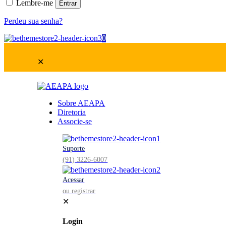
Lembre-me
Entrar
Perdeu sua senha?
0
✕
Sobre AEAPA
Diretoria
Associe-se
Suporte
(91) 3226-6007
Acessar
ou registrar
✕
Login