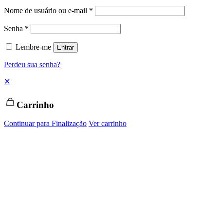
Nome de usuário ou e-mail
*
Senha
*
Lembre-me
Entrar
Perdeu sua senha?
✕
Carrinho
Continuar para Finalização
Ver carrinho