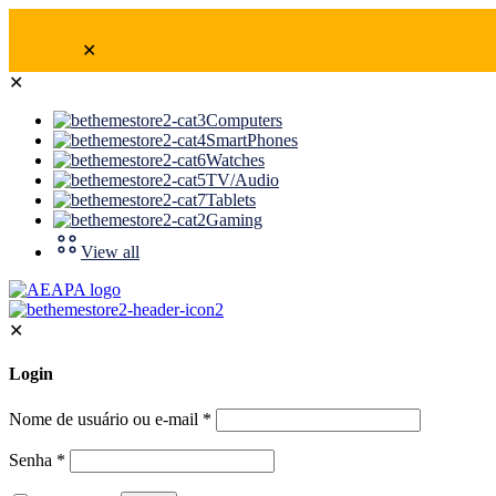
✕
✕
Computers
SmartPhones
Watches
TV/Audio
Tablets
Gaming
View all
✕
Login
Nome de usuário ou e-mail
*
Senha
*